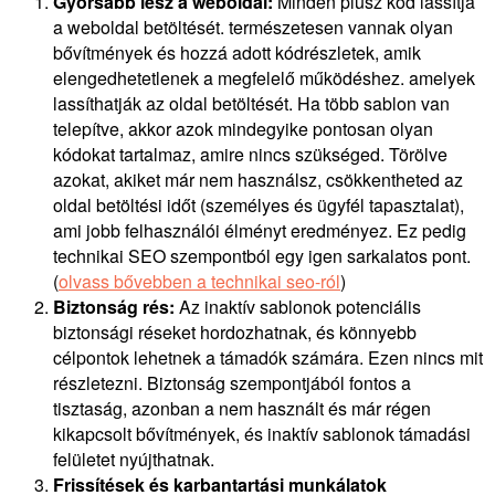
Gyorsabb lesz a weboldal:
Minden plusz kód lassítja
a weboldal betöltését. természetesen vannak olyan
bővítmények és hozzá adott kódrészletek, amik
elengedhetetlenek a megfelelő működéshez. amelyek
lassíthatják az oldal betöltését. Ha több sablon van
telepítve, akkor azok mindegyike pontosan olyan
kódokat tartalmaz, amire nincs szükséged. Törölve
azokat, akiket már nem használsz, csökkentheted az
oldal betöltési időt (személyes és ügyfél tapasztalat),
ami jobb felhasználói élményt eredményez. Ez pedig
technikai SEO szempontból egy igen sarkalatos pont.
(
olvass bővebben a technikai seo-ról
)
Biztonság rés:
Az inaktív sablonok potenciális
biztonsági réseket hordozhatnak, és könnyebb
célpontok lehetnek a támadók számára. Ezen nincs mit
részletezni. Biztonság szempontjából fontos a
tisztaság, azonban a nem használt és már régen
kikapcsolt bővítmények, és inaktív sablonok támadási
felületet nyújthatnak.
Frissítések és karbantartási munkálatok