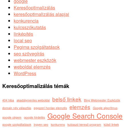
google
Keresőoptimalizálás
keresőoptimalizálás alapjai
konkurencia
kulcsszókutatás
linképítés
local seo
Pegima szolgáltatások
seo szövegírás
webmester eszközök
weboldal elemzés
WordPress
Keresőoptimalizálás témák
belső linkek
404 hiba
akadálymentes weboldal
Bing Webmester Eszközök
elemzés
domain név választás
egyszeri honlap elemzés
Google algoritmus
Google Search Console
google cégem
google hirdetés
google szolgáltatások
ingyen seo
konkurens
kulcsszó kereső program
külső linkek