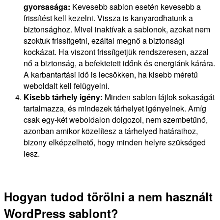
gyorsasága:
Kevesebb sablon esetén kevesebb a
frissítést kell kezelni. Vissza is kanyarodhatunk a
biztonsághoz. Mivel inaktívak a sablonok, azokat nem
szoktuk frissítgetni, ezáltal megnő a biztonsági
kockázat. Ha viszont frissítgetjük rendszeresen, azzal
nő a biztonság, a befektetett időnk és energiánk kárára.
A karbantartási idő is lecsökken, ha kisebb méretű
weboldalt kell felügyelni.
Kisebb tárhely igény:
Minden sablon fájlok sokaságát
tartalmazza, és mindezek tárhelyet igényelnek. Amíg
csak egy-két weboldalon dolgozol, nem szembetűnő,
azonban amikor közelítesz a tárhelyed határaihoz,
bizony elképzelhető, hogy minden helyre szükséged
lesz.
Hogyan tudod törölni a nem használt
WordPress sablont?