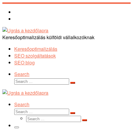
Skip
to
content
Keresőoptimalizálás külföldi vállalkozóknak
Keresőoptimalizálás
SEO szolgáltatások
SEO blog
Search
Search
Search
…
Search
Search
Search
Search
…
Search
…
Menu