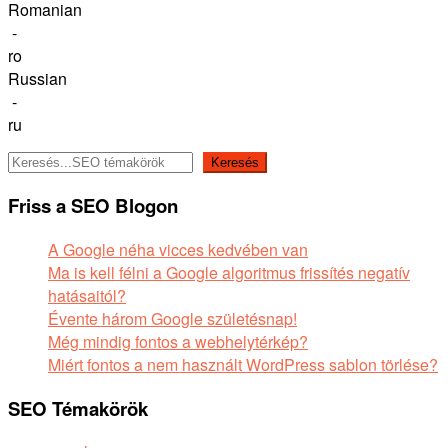
Romanian
-
ro
Russian
-
ru
Keresés
Keresés
Friss a SEO Blogon
A Google néha vicces kedvében van
Ma is kell félni a Google algoritmus frissítés negatív
hatásaitól?
Évente három Google születésnap!
Még mindig fontos a webhelytérkép?
Miért fontos a nem használt WordPress sablon törlése?
SEO Témakörök