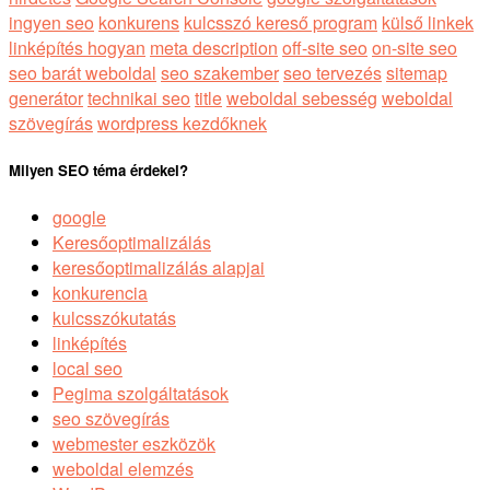
ingyen seo
konkurens
kulcsszó kereső program
külső linkek
linképítés hogyan
meta description
off-site seo
on-site seo
seo barát weboldal
seo szakember
seo tervezés
sitemap
generátor
technikai seo
title
weboldal sebesség
weboldal
szövegírás
wordpress kezdőknek
Milyen SEO téma érdekel?
google
Keresőoptimalizálás
keresőoptimalizálás alapjai
konkurencia
kulcsszókutatás
linképítés
local seo
Pegima szolgáltatások
seo szövegírás
webmester eszközök
weboldal elemzés