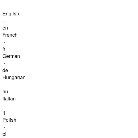
-
English
-
en
French
-
fr
German
-
de
Hungarian
-
hu
Italian
-
it
Polish
-
pl