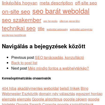
linképítés hogyan
meta description
off-site seo
seo barát weboldal
on-site seo
seo szakember
seo tervezés
sitemap generátor
technikai seo
title
weboldal sebesség
weboldal szövegírás
wordpress kezdőknek
Navigálás a bejegyzések között
Previous post
SEO tanácsadás, konzultáció
Back to post list
Next post
Még mindig fontos a webhelytérkép?
Keresőoptimalizálás olvasnivalók
404 hiba
akadálymentes weboldal
belső linkek
Bing
Webmester Eszközök
domain név választás
egyszeri honlap
elemzés
elemzés
Google algoritmus
google cégem
google
hirdetés
Google Search Console
google szolgáltatások