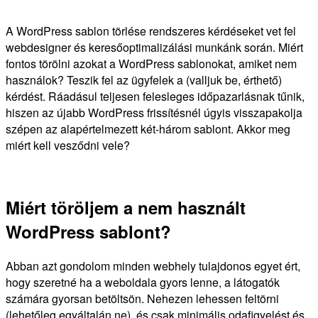
A WordPress sablon törlése rendszeres kérdéseket vet fel
webdesigner és keresőoptimalizálási munkánk során. Miért
fontos törölni azokat a WordPress sablonokat, amiket nem
használok? Teszik fel az ügyfelek a (valljuk be, érthető)
kérdést. Ráadásul teljesen felesleges időpazarlásnak tűnik,
hiszen az újabb WordPress frissítésnél úgyis visszapakolja
szépen az alapértelmezett két-három sablont. Akkor meg
miért kell vesződni vele?
Miért töröljem a nem használt
WordPress sablont?
Abban azt gondolom minden webhely tulajdonos egyet ért,
hogy szeretné ha a weboldala gyors lenne, a látogatók
számára gyorsan betöltsön. Nehezen lehessen feltörni
(lehetőleg egyáltalán ne), és csak minimális odafigyelést és