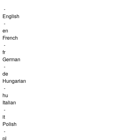
-
English
-
en
French
-
fr
German
-
de
Hungarian
-
hu
Italian
-
it
Polish
-
pl