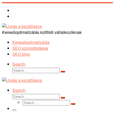
Skip
to
content
Keresőoptimalizálás külföldi vállalkozóknak
Keresőoptimalizálás
SEO szolgáltatások
SEO blog
Search
Search
Search
…
Search
Search
Search
Search
…
Search
…
Menu