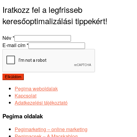
Iratkozz fel a legfrisseb
keresőoptimalizálási tippekért!
Név
*
E-mail cím
*
Elküldöm
Pegima weboldalak
Kapcsolat
Adatkezelési tájékoztató
Pegima oldalak
Pegimarketing – online marketing
Pegimacsek – A Macskablog