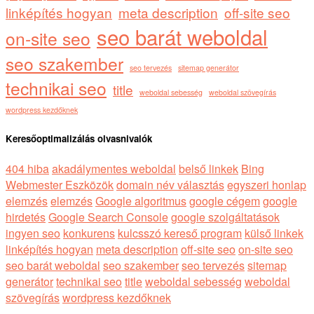
linképítés hogyan
meta description
off-site seo
seo barát weboldal
on-site seo
seo szakember
seo tervezés
sitemap generátor
technikai seo
title
weboldal sebesség
weboldal szövegírás
wordpress kezdőknek
Keresőoptimalizálás olvasnivalók
404 hiba
akadálymentes weboldal
belső linkek
Bing
Webmester Eszközök
domain név választás
egyszeri honlap
elemzés
elemzés
Google algoritmus
google cégem
google
hirdetés
Google Search Console
google szolgáltatások
ingyen seo
konkurens
kulcsszó kereső program
külső linkek
linképítés hogyan
meta description
off-site seo
on-site seo
seo barát weboldal
seo szakember
seo tervezés
sitemap
generátor
technikai seo
title
weboldal sebesség
weboldal
szövegírás
wordpress kezdőknek