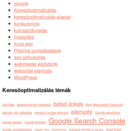
google
Keresőoptimalizálás
keresőoptimalizálás alapjai
konkurencia
kulcsszókutatás
linképítés
local seo
Pegima szolgáltatások
seo szövegírás
webmester eszközök
weboldal elemzés
WordPress
Keresőoptimalizálás témák
belső linkek
404 hiba
akadálymentes weboldal
Bing Webmester Eszközök
elemzés
domain név választás
egyszeri honlap elemzés
Google algoritmus
Google Search Console
google cégem
google hirdetés
google szolgáltatások
ingyen seo
konkurens
kulcsszó kereső program
külső linkek