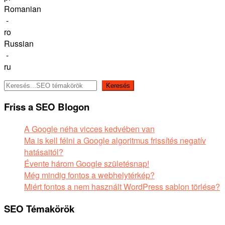
Romanian
-
ro
Russian
-
ru
Keresés
Keresés
Friss a SEO Blogon
A Google néha vicces kedvében van
Ma is kell félni a Google algoritmus frissítés negatív
hatásaitól?
Évente három Google születésnap!
Még mindig fontos a webhelytérkép?
Miért fontos a nem használt WordPress sablon törlése?
SEO Témakörök