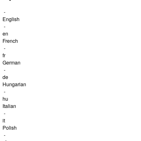
-
English
-
en
French
-
fr
German
-
de
Hungarian
-
hu
Italian
-
it
Polish
-