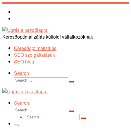
Skip
to
content
Keresőoptimalizálás külföldi vállalkozóknak
Keresőoptimalizálás
SEO szolgáltatások
SEO blog
Search
Search
Search
…
Search
Search
Search
Search
…
Search
…
Menu