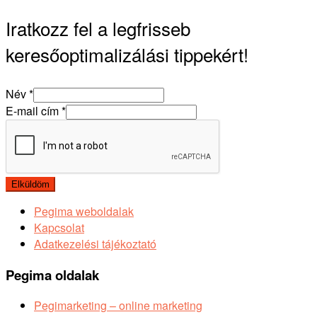
Iratkozz fel a legfrisseb
keresőoptimalizálási tippekért!
Név
*
E-mail cím
*
Elküldöm
Pegima weboldalak
Kapcsolat
Adatkezelési tájékoztató
Pegima oldalak
Pegimarketing – online marketing