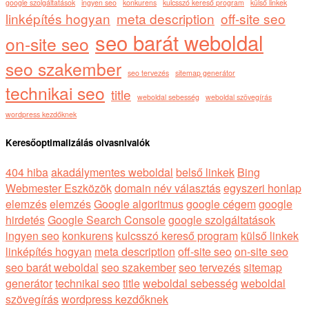
google szolgáltatások
ingyen seo
konkurens
kulcsszó kereső program
külső linkek
linképítés hogyan
meta description
off-site seo
seo barát weboldal
on-site seo
seo szakember
seo tervezés
sitemap generátor
technikai seo
title
weboldal sebesség
weboldal szövegírás
wordpress kezdőknek
Keresőoptimalizálás olvasnivalók
404 hiba
akadálymentes weboldal
belső linkek
Bing
Webmester Eszközök
domain név választás
egyszeri honlap
elemzés
elemzés
Google algoritmus
google cégem
google
hirdetés
Google Search Console
google szolgáltatások
ingyen seo
konkurens
kulcsszó kereső program
külső linkek
linképítés hogyan
meta description
off-site seo
on-site seo
seo barát weboldal
seo szakember
seo tervezés
sitemap
generátor
technikai seo
title
weboldal sebesség
weboldal
szövegírás
wordpress kezdőknek