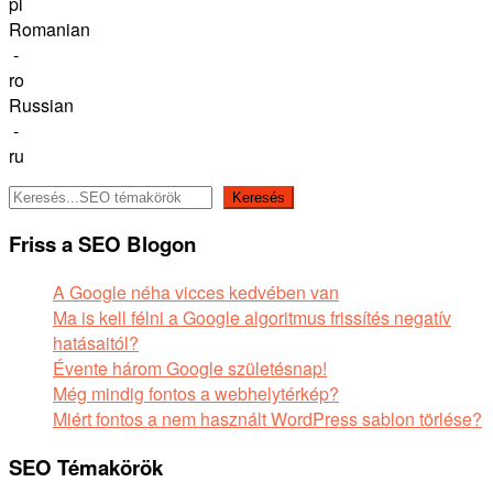
pl
Romanian
-
ro
Russian
-
ru
Keresés
Keresés
Friss a SEO Blogon
A Google néha vicces kedvében van
Ma is kell félni a Google algoritmus frissítés negatív
hatásaitól?
Évente három Google születésnap!
Még mindig fontos a webhelytérkép?
Miért fontos a nem használt WordPress sablon törlése?
SEO Témakörök