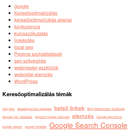
google
Keresőoptimalizálás
keresőoptimalizálás alapjai
konkurencia
kulcsszókutatás
linképítés
local seo
Pegima szolgáltatások
seo szövegírás
webmester eszközök
weboldal elemzés
WordPress
Keresőoptimalizálás témák
belső linkek
404 hiba
akadálymentes weboldal
Bing Webmester Eszközök
elemzés
domain név választás
egyszeri honlap elemzés
Google algoritmus
Google Search Console
google cégem
google hirdetés